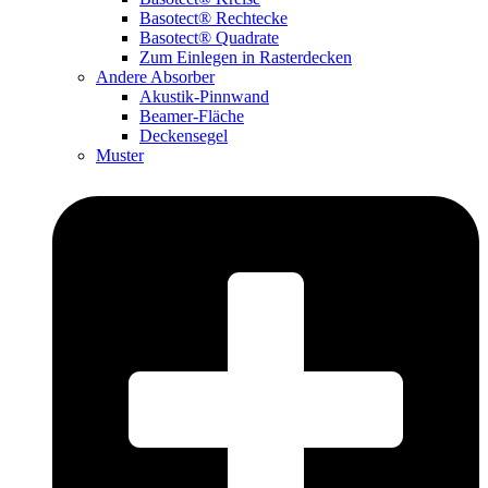
Basotect® Rechtecke
Basotect® Quadrate
Zum Einlegen in Rasterdecken
Andere Absorber
Akustik-Pinnwand
Beamer-Fläche
Deckensegel
Muster