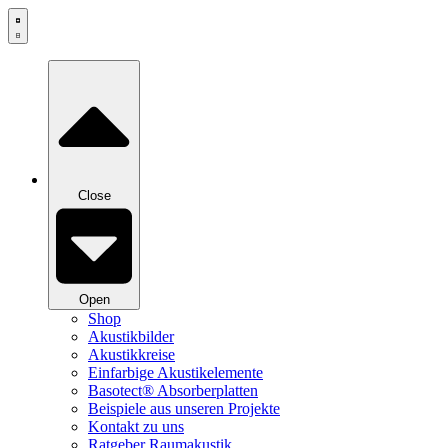
Zum
Inhalt
springen
Close
Open
Shop
Akustikbilder
Akustikkreise
Einfarbige Akustikelemente
Basotect® Absorberplatten
Beispiele aus unseren Projekte
Kontakt zu uns
Ratgeber Raumakustik