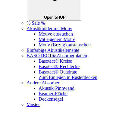
Open
SHOP
% Sale %
Akustikbilder mit Motiv
Motive aussuchen
Mit eigenem Motiv
Motiv (Bezug) austauschen
Einfarbige Akustikelemente
BASOTECT® Absorberplatten
Basotect® Kreise
Basotect® Rechtecke
Basotect® Quadrate
Zum Einlegen in Rasterdecken
Andere Absorber
Akustik-Pinnwand
Beamer-Fläche
Deckensegel
Muster