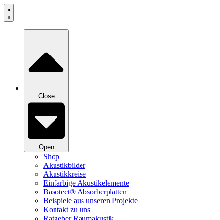
Zum
Inhalt
springen
Close
Open
Shop
Akustikbilder
Akustikkreise
Einfarbige Akustikelemente
Basotect® Absorberplatten
Beispiele aus unseren Projekte
Kontakt zu uns
Ratgeber Raumakustik