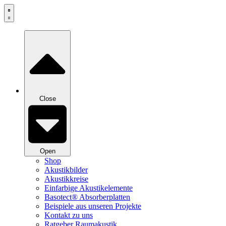
Zum
Inhalt
springen
Close
Open
Shop
Akustikbilder
Akustikkreise
Einfarbige Akustikelemente
Basotect® Absorberplatten
Beispiele aus unseren Projekte
Kontakt zu uns
Ratgeber Raumakustik