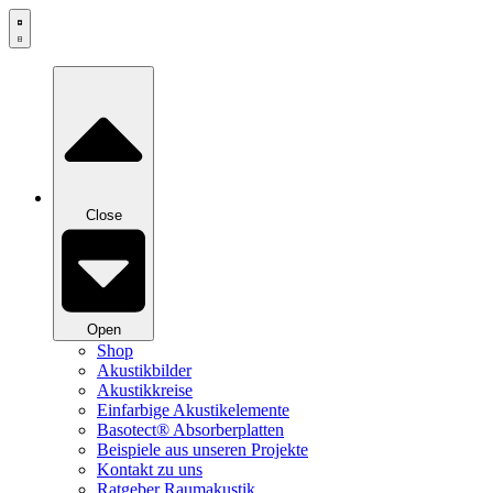
Zum
Inhalt
springen
Close
Open
Shop
Akustikbilder
Akustikkreise
Einfarbige Akustikelemente
Basotect® Absorberplatten
Beispiele aus unseren Projekte
Kontakt zu uns
Ratgeber Raumakustik