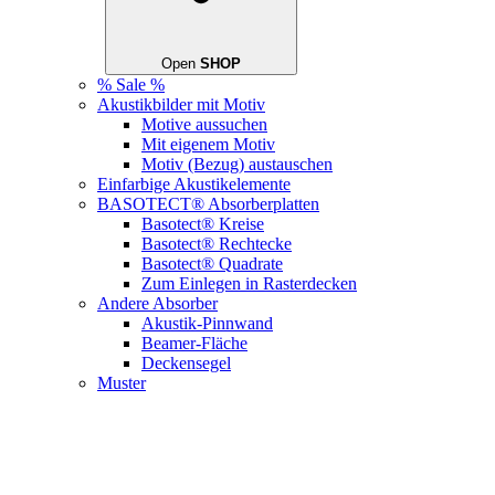
Open
SHOP
% Sale %
Akustikbilder mit Motiv
Motive aussuchen
Mit eigenem Motiv
Motiv (Bezug) austauschen
Einfarbige Akustikelemente
BASOTECT® Absorberplatten
Basotect® Kreise
Basotect® Rechtecke
Basotect® Quadrate
Zum Einlegen in Rasterdecken
Andere Absorber
Akustik-Pinnwand
Beamer-Fläche
Deckensegel
Muster