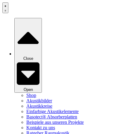
Zum
Inhalt
springen
Close
Open
Shop
Akustikbilder
Akustikkreise
Einfarbige Akustikelemente
Basotect® Absorberplatten
Beispiele aus unseren Projekte
Kontakt zu uns
Ratgeber Raumakustik