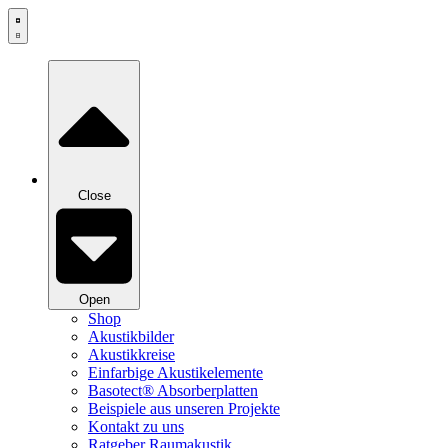
Zum
Inhalt
springen
Close
Open
Shop
Akustikbilder
Akustikkreise
Einfarbige Akustikelemente
Basotect® Absorberplatten
Beispiele aus unseren Projekte
Kontakt zu uns
Ratgeber Raumakustik