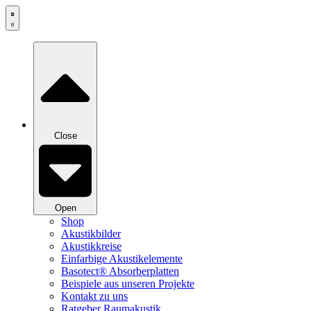
Zum
Inhalt
springen
Close
Open
Shop
Akustikbilder
Akustikkreise
Einfarbige Akustikelemente
Basotect® Absorberplatten
Beispiele aus unseren Projekte
Kontakt zu uns
Ratgeber Raumakustik