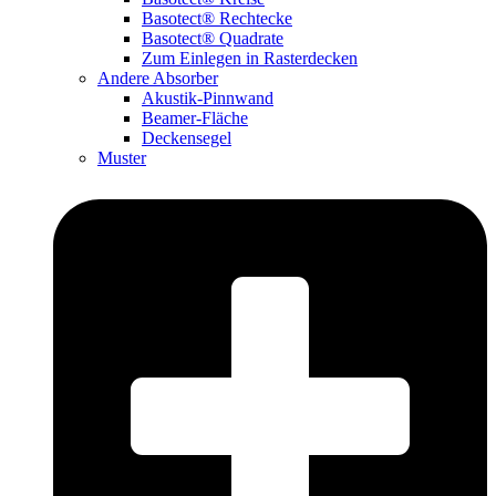
Basotect® Rechtecke
Basotect® Quadrate
Zum Einlegen in Rasterdecken
Andere Absorber
Akustik-Pinnwand
Beamer-Fläche
Deckensegel
Muster