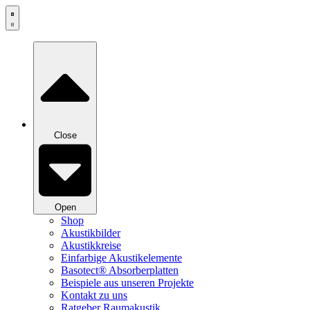
Zum
Inhalt
springen
Close
Open
Shop
Akustikbilder
Akustikkreise
Einfarbige Akustikelemente
Basotect® Absorberplatten
Beispiele aus unseren Projekte
Kontakt zu uns
Ratgeber Raumakustik