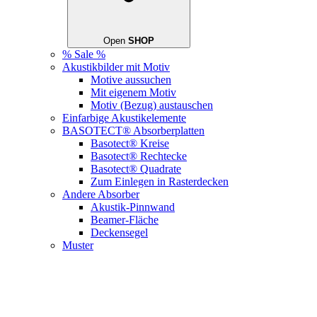
Open
SHOP
% Sale %
Akustikbilder mit Motiv
Motive aussuchen
Mit eigenem Motiv
Motiv (Bezug) austauschen
Einfarbige Akustikelemente
BASOTECT® Absorberplatten
Basotect® Kreise
Basotect® Rechtecke
Basotect® Quadrate
Zum Einlegen in Rasterdecken
Andere Absorber
Akustik-Pinnwand
Beamer-Fläche
Deckensegel
Muster