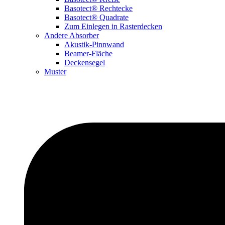
Basotect® Rechtecke
Basotect® Quadrate
Zum Einlegen in Rasterdecken
Andere Absorber
Akustik-Pinnwand
Beamer-Fläche
Deckensegel
Muster