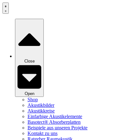
Zum
Inhalt
springen
Close
Open
Shop
Akustikbilder
Akustikkreise
Einfarbige Akustikelemente
Basotect® Absorberplatten
Beispiele aus unseren Projekte
Kontakt zu uns
Ratgeber Raumakustik