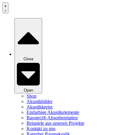
Zum
Inhalt
springen
Close
Open
Shop
Akustikbilder
Akustikkreise
Einfarbige Akustikelemente
Basotect® Absorberplatten
Beispiele aus unseren Projekte
Kontakt zu uns
Ratgeber Raumakustik