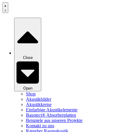
Zum
Inhalt
springen
Close
Open
Shop
Akustikbilder
Akustikkreise
Einfarbige Akustikelemente
Basotect® Absorberplatten
Beispiele aus unseren Projekte
Kontakt zu uns
Ratgeber Raumakustik