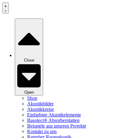
Zum
Inhalt
springen
Close
Open
Shop
Akustikbilder
Akustikkreise
Einfarbige Akustikelemente
Basotect® Absorberplatten
Beispiele aus unseren Projekte
Kontakt zu uns
Ratgeber Raumakustik