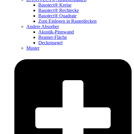
Basotect® Kreise
Basotect® Rechtecke
Basotect® Quadrate
Zum Einlegen in Rasterdecken
Andere Absorber
Akustik-Pinnwand
Beamer-Fläche
Deckensegel
Muster