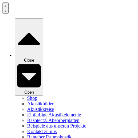
Zum
Inhalt
springen
Close
Open
Shop
Akustikbilder
Akustikkreise
Einfarbige Akustikelemente
Basotect® Absorberplatten
Beispiele aus unseren Projekte
Kontakt zu uns
Ratgeber Raumakustik