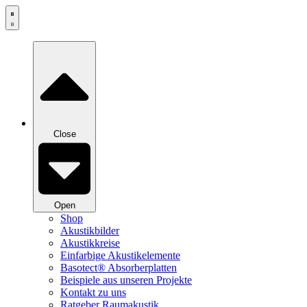
Zum
Inhalt
springen
Close
Open
Shop
Akustikbilder
Akustikkreise
Einfarbige Akustikelemente
Basotect® Absorberplatten
Beispiele aus unseren Projekte
Kontakt zu uns
Ratgeber Raumakustik