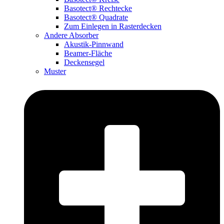
Basotect® Rechtecke
Basotect® Quadrate
Zum Einlegen in Rasterdecken
Andere Absorber
Akustik-Pinnwand
Beamer-Fläche
Deckensegel
Muster