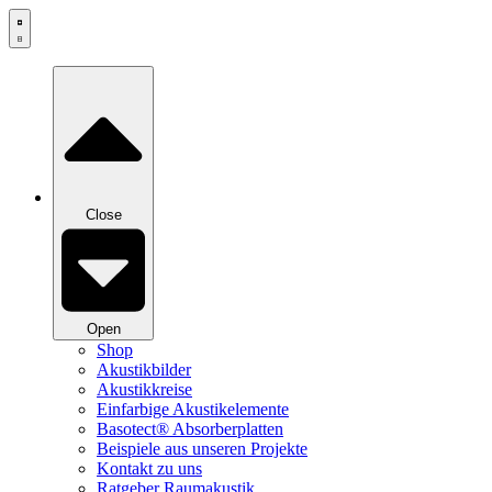
Zum
Inhalt
springen
Close
Open
Shop
Akustikbilder
Akustikkreise
Einfarbige Akustikelemente
Basotect® Absorberplatten
Beispiele aus unseren Projekte
Kontakt zu uns
Ratgeber Raumakustik