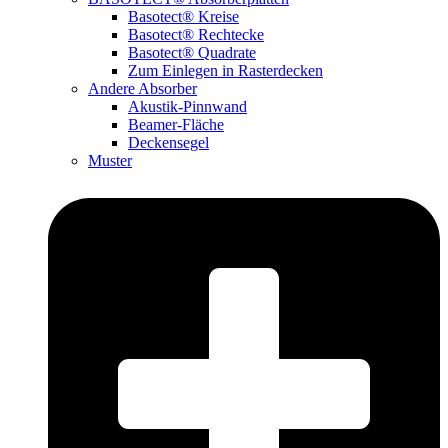
Basotect® Kreise
Basotect® Rechtecke
Basotect® Quadrate
Zum Einlegen in Rasterdecken
Andere Absorber
Akustik-Pinnwand
Beamer-Fläche
Deckensegel
Muster