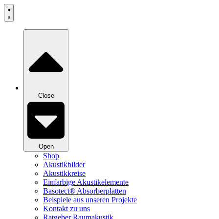
Zum
Inhalt
springen
Close
Open
Shop
Akustikbilder
Akustikkreise
Einfarbige Akustikelemente
Basotect® Absorberplatten
Beispiele aus unseren Projekte
Kontakt zu uns
Ratgeber Raumakustik