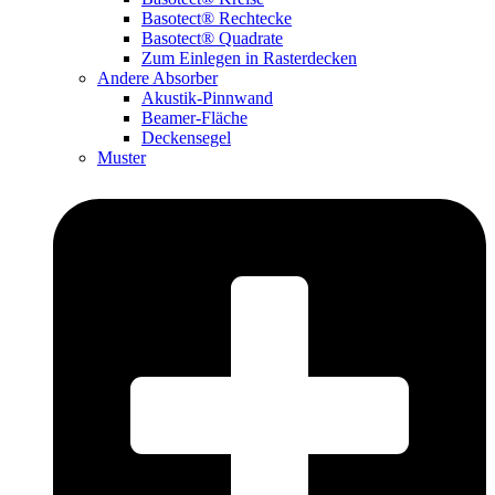
Basotect® Rechtecke
Basotect® Quadrate
Zum Einlegen in Rasterdecken
Andere Absorber
Akustik-Pinnwand
Beamer-Fläche
Deckensegel
Muster