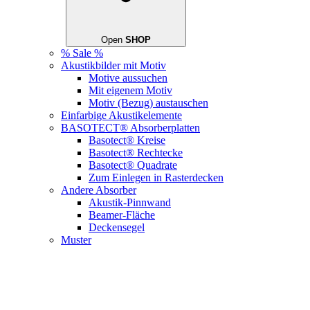
Open
SHOP
% Sale %
Akustikbilder mit Motiv
Motive aussuchen
Mit eigenem Motiv
Motiv (Bezug) austauschen
Einfarbige Akustikelemente
BASOTECT® Absorberplatten
Basotect® Kreise
Basotect® Rechtecke
Basotect® Quadrate
Zum Einlegen in Rasterdecken
Andere Absorber
Akustik-Pinnwand
Beamer-Fläche
Deckensegel
Muster