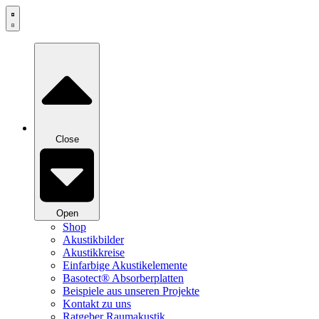
Zum
Inhalt
springen
Close
Open
Shop
Akustikbilder
Akustikkreise
Einfarbige Akustikelemente
Basotect® Absorberplatten
Beispiele aus unseren Projekte
Kontakt zu uns
Ratgeber Raumakustik