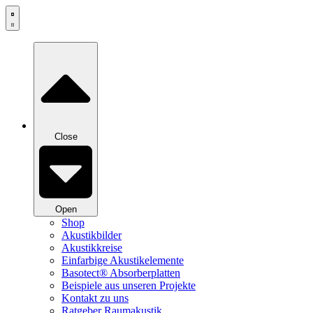
Zum
Inhalt
springen
Close
Open
Shop
Akustikbilder
Akustikkreise
Einfarbige Akustikelemente
Basotect® Absorberplatten
Beispiele aus unseren Projekte
Kontakt zu uns
Ratgeber Raumakustik