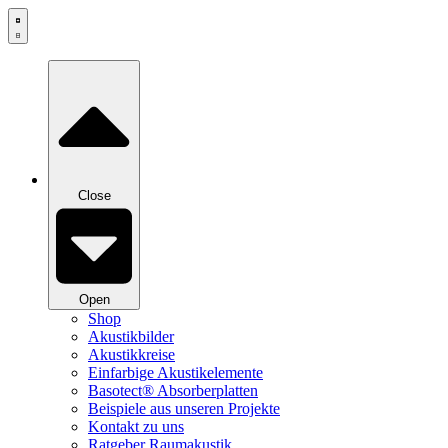
Zum
Inhalt
springen
Close
Open
Shop
Akustikbilder
Akustikkreise
Einfarbige Akustikelemente
Basotect® Absorberplatten
Beispiele aus unseren Projekte
Kontakt zu uns
Ratgeber Raumakustik