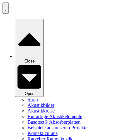
Zum
Inhalt
springen
Close
Open
Shop
Akustikbilder
Akustikkreise
Einfarbige Akustikelemente
Basotect® Absorberplatten
Beispiele aus unseren Projekte
Kontakt zu uns
Ratgeber Raumakustik