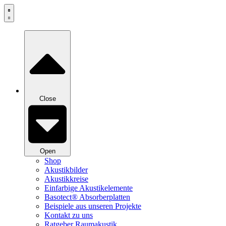
Zum
Inhalt
springen
Close
Open
Shop
Akustikbilder
Akustikkreise
Einfarbige Akustikelemente
Basotect® Absorberplatten
Beispiele aus unseren Projekte
Kontakt zu uns
Ratgeber Raumakustik