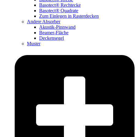
Basotect® Rechtecke
Basotect® Quadrate
Zum Einlegen in Rasterdecken
Andere Absorber
Akustik-Pinnwand
Beamer-Fläche
Deckensegel
Muster