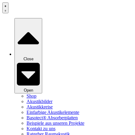
Zum
Inhalt
springen
Close
Open
Shop
Akustikbilder
Akustikkreise
Einfarbige Akustikelemente
Basotect® Absorberplatten
Beispiele aus unseren Projekte
Kontakt zu uns
Ratgeber Raumakustik