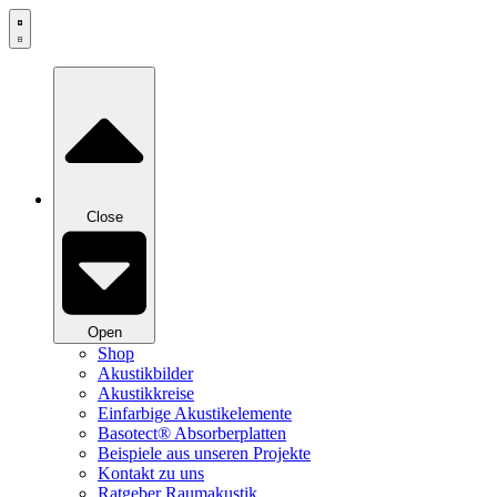
Zum
Inhalt
springen
Close
Open
Shop
Akustikbilder
Akustikkreise
Einfarbige Akustikelemente
Basotect® Absorberplatten
Beispiele aus unseren Projekte
Kontakt zu uns
Ratgeber Raumakustik