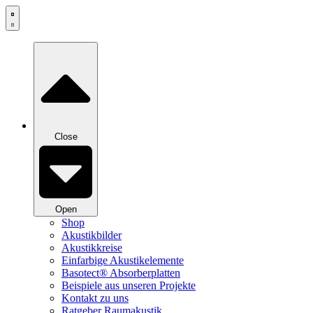
Zum
Inhalt
springen
Close
Open
Shop
Akustikbilder
Akustikkreise
Einfarbige Akustikelemente
Basotect® Absorberplatten
Beispiele aus unseren Projekte
Kontakt zu uns
Ratgeber Raumakustik